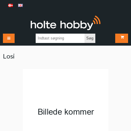
Søg
Losi