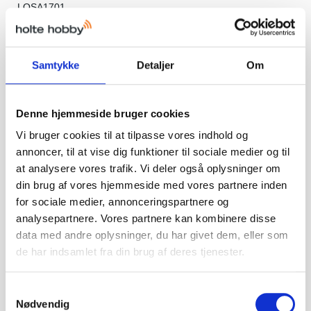
LOSA1701
48,00 DKK
Samtykke
Detaljer
Om
Vis produkt
Denne hjemmeside bruger cookies
Vi bruger cookies til at tilpasse vores indhold og
annoncer, til at vise dig funktioner til sociale medier og til
at analysere vores trafik. Vi deler også oplysninger om
din brug af vores hjemmeside med vores partnere inden
for sociale medier, annonceringspartnere og
analysepartnere. Vores partnere kan kombinere disse
data med andre oplysninger, du har givet dem, eller som
de har indsamlet fra din brug af deres tjenester.
S
Nødvendig
a