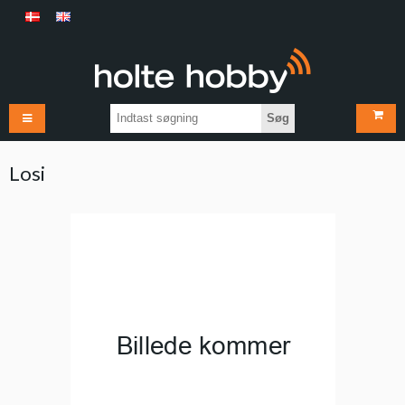
Søg
Losi