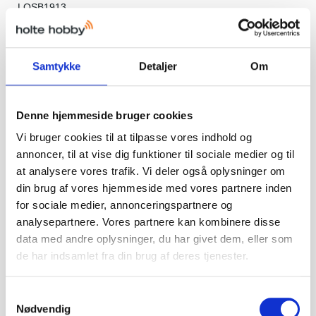
LOSB1913
60,00 DKK
Samtykke
Detaljer
Om
Vis produkt
Denne hjemmeside bruger cookies
Vi bruger cookies til at tilpasse vores indhold og
annoncer, til at vise dig funktioner til sociale medier og til
at analysere vores trafik. Vi deler også oplysninger om
din brug af vores hjemmeside med vores partnere inden
for sociale medier, annonceringspartnere og
analysepartnere. Vores partnere kan kombinere disse
data med andre oplysninger, du har givet dem, eller som
de har indsamlet fra din brug af deres tjenester.
S
Nødvendig
a