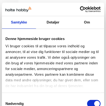
Countersunk Screw M3x10mm (8Pcs)
Maverick
MV22055
Samtykke
Detaljer
Om
37,00 DKK
Denne hjemmeside bruger cookies
Vis produkt
Vi bruger cookies til at tilpasse vores indhold og
annoncer, til at vise dig funktioner til sociale medier og til
at analysere vores trafik. Vi deler også oplysninger om
din brug af vores hjemmeside med vores partnere inden
for sociale medier, annonceringspartnere og
analysepartnere. Vores partnere kan kombinere disse
data med andre oplysninger, du har givet dem, eller som
de har indsamlet fra din brug af deres tjenester.
S
Nødvendig
a