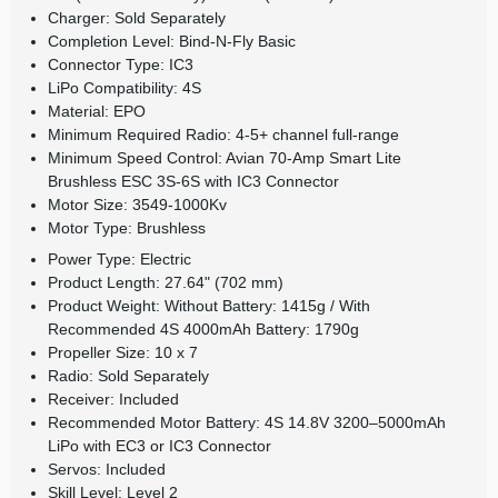
Charger: Sold Separately
Completion Level: Bind-N-Fly Basic
Connector Type: IC3
LiPo Compatibility: 4S
Material: EPO
Minimum Required Radio: 4-5+ channel full-range
Minimum Speed Control: Avian 70-Amp Smart Lite
Brushless ESC 3S-6S with IC3 Connector
Motor Size: 3549-1000Kv
Motor Type: Brushless
Power Type: Electric
Product Length: 27.64" (702 mm)
Product Weight: Without Battery: 1415g / With
Recommended 4S 4000mAh Battery: 1790g
Propeller Size: 10 x 7
Radio: Sold Separately
Receiver: Included
Recommended Motor Battery: 4S 14.8V 3200–5000mAh
LiPo with EC3 or IC3 Connector
Servos: Included
Skill Level: Level 2