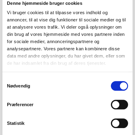
Denne hjemmeside bruger cookies
Vi bruger cookies til at tilpasse vores indhold og
E-flite Conscendo 2.0m BNF Basic with AS3X+ and SAFE
annoncer, til at vise dig funktioner til sociale medier og til
Select
at analysere vores trafik. Vi deler også oplysninger om
E-flite
EFL32250
din brug af vores hjemmeside med vores partnere inden
for sociale medier, annonceringspartnere og
analysepartnere. Vores partnere kan kombinere disse
3.299,00 DKK
data med andre oplysninger, du har givet dem, eller som
de har indsamlet fra din brug af deres tjenester.
Vis produkt
S
Nødvendig
a
m
t
Præferencer
y
k
k
Statistik
e