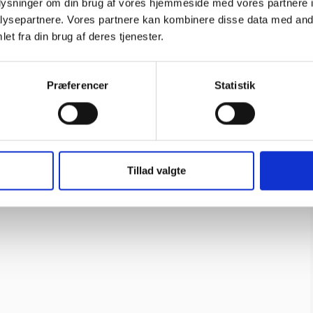
oplysninger om din brug af vores hjemmeside med vores partnere i
ysepartnere. Vores partnere kan kombinere disse data med andr
et fra din brug af deres tjenester.
Præferencer
Statistik
HPI 73501 BEVEL GEAR SET
(39T/16T/SPACER PRO 4 HPI
Tillad valgte
HPI
H73501