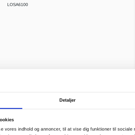
LOSA6100
4-40 x 3/8 SH Screws (10) LOSI
Detaljer
Losi
LOSA6206
ookies
se vores indhold og annoncer, til at vise dig funktioner til sociale