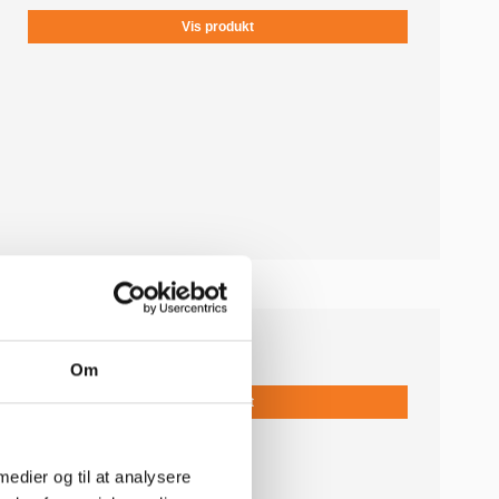
Vis produkt
37,00 DKK
Om
Vis produkt
 medier og til at analysere