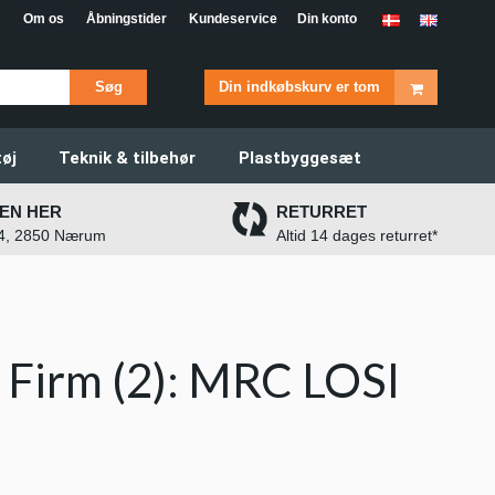
Om os
Åbningstider
Kundeservice
Din konto
Søg
Din indkøbskurv er tom
øj
Teknik & tilbehør
Plastbyggesæt
EN HER
RETURRET
 4, 2850 Nærum
Altid 14 dages returret*
, Firm (2): MRC LOSI