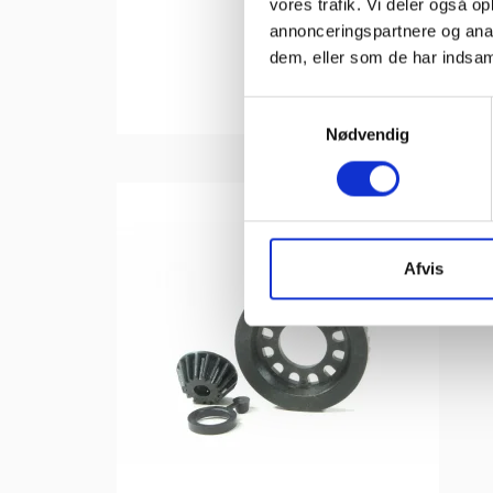
vores trafik. Vi deler også 
annonceringspartnere og anal
dem, eller som de har indsaml
S
Nødvendig
a
m
t
y
k
k
Afvis
e
v
a
l
g