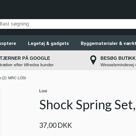
koptere
Legetøj & gadgets
Byggematerialer & værkt
STJERNER PÅ GOOGLE
BESØG BUTIKK
stræber efter tilfredse kunder
Wesselsmindevej
m (2): MRC LOSI
Losi
Shock Spring Set
37,00 DKK