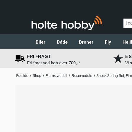
Biler
Både
Droner
Fly
Heli
FRI FRAGT
5 
Fri fragt ved køb over 700,-*
Vi 
Forside
/
Shop
/
Fjernstyret bil
/
Reservedele
/
Shock Spring Set, Fir