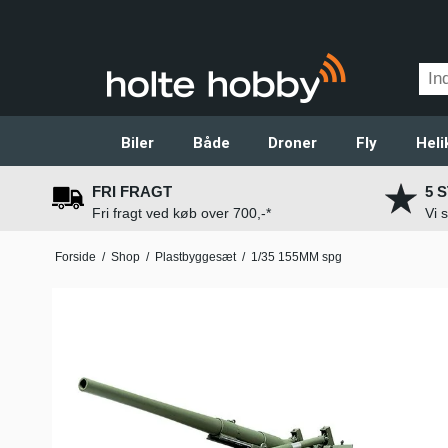
Biler
Både
Droner
Fly
Heli
FRI FRAGT
5 
Fri fragt ved køb over 700,-*
Vi 
Forside
/
Shop
/
Plastbyggesæt
/
1/35 155MM spg