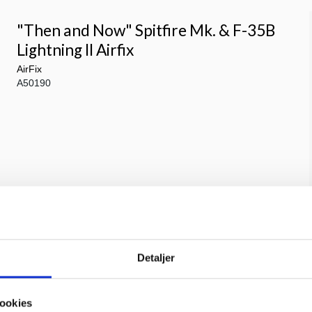
"Then and Now" Spitfire Mk. & F-35B
Lightning II Airfix
AirFix
A50190
Detaljer
1/25 Chevy bel air 1957
AMT
AMT638
ookies