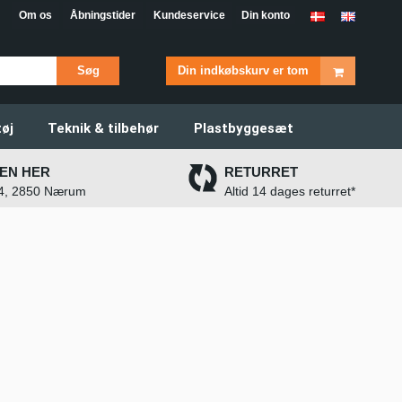
Om os
Åbningstider
Kundeservice
Din konto
Søg
Din indkøbskurv er tom
øj
Teknik & tilbehør
Plastbyggesæt
EN HER
RETURRET
 4, 2850 Nærum
Altid 14 dages returret*
g