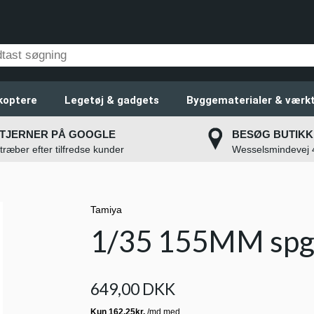
koptere
Legetøj & gadgets
Byggematerialer & værkt
STJERNER PÅ GOOGLE
BESØG BUTIKK
stræber efter tilfredse kunder
Wesselsmindevej
Tamiya
1/35 155MM sp
649,00 DKK