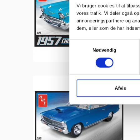
Vi bruger cookies til at tilpas
vores trafik. Vi deler også 
annonceringspartnere og anal
dem, eller som de har indsaml
S
Nødvendig
a
m
t
y
k
k
Afvis
e
v
a
l
g