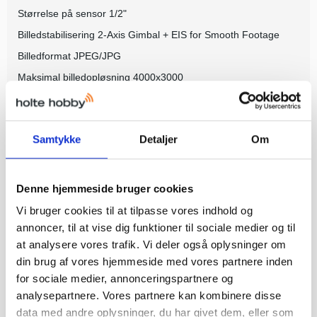
Størrelse på sensor 1/2"
Billedstabilisering 2-Axis Gimbal + EIS for Smooth Footage
Billedformat JPEG/JPG
Maksimal billedopløsning 4000x3000
Videoopløsning
1080p, 100 fps1080p, 30 fps1080p, 50 fps1080p, 60 fps4K,
100 fps4K, 30 fps4K, 50 fps4K, 60 fps
Samtykke
Detaljer
Om
Billedkvalitet 12 megapixels
Denne hjemmeside bruger cookies
Relaterede produkter
Vi bruger cookies til at tilpasse vores indhold og
annoncer, til at vise dig funktioner til sociale medier og til
at analysere vores trafik. Vi deler også oplysninger om
din brug af vores hjemmeside med vores partnere inden
for sociale medier, annonceringspartnere og
analysepartnere. Vores partnere kan kombinere disse
data med andre oplysninger, du har givet dem, eller som