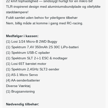
22 km/t tophastighed — sindssygt hurtigt for en mikro bil!
TLR-inspireret design med aluminiumsbundplade og oliefyldte
støddæmpere!
Fuldt samlet uden behov for yderligere tilbehør
Nem, billig måde at komme i gang med RC-racing.
Medfølger i kassen:
(1) Losi 1/24 Micro-B 2WD Buggy
(1) Spektrum 7,4V 350mAh 2S 30C LiPo-batteri
(1) Spektrum USB-C oplader
(1) Spektrum SLT 2-i-1 ESC & modtager
(1) Losi 65T børstet motor
(1) Spektrum 2,4GHz SLT2-sender
(1) AS-1 Micro Servo
(4) AA-senderbatterier
Diverse Værktøj
(1) Brugsanvisning
Nødvendig tilbehør: