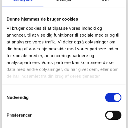
Denne hjemmeside bruger cookies
Vi bruger cookies til at tilpasse vores indhold og
Maverick RC Atom AT1 1/18 4WD Electric Truck - Rød
annoncer, til at vise dig funktioner til sociale medier og til
Maverick
at analysere vores trafik. Vi deler også oplysninger om
MV150566
din brug af vores hjemmeside med vores partnere inden
for sociale medier, annonceringspartnere og
analysepartnere. Vores partnere kan kombinere disse
599,00 DKK
data med andre oplysninger, du har givet dem, eller som
498,00 DKK
de har indsamlet fra din brug af deres tjenester.
Vis produkt
S
Nødvendig
a
m
t
Præferencer
y
k