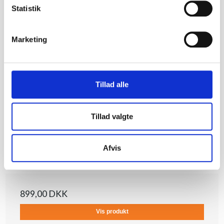
k
Statistik
e
v
Marketing
a
l
g
Tillad alle
Tillad valgte
Axial 1/30 SCX30 Jeep Wrangler JLU 4X4 RTR Brushed
Rock Crawler (Battery & Charger Included), hvid
Afvis
Axial
AXI-2261T2
899,00 DKK
Vis produkt