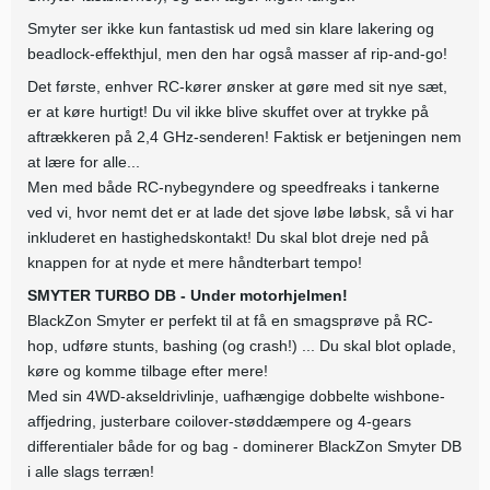
Smyter ser ikke kun fantastisk ud med sin klare lakering og
beadlock-effekthjul, men den har også masser af rip-and-go!
Det første, enhver RC-kører ønsker at gøre med sit nye sæt,
er at køre hurtigt! Du vil ikke blive skuffet over at trykke på
aftrækkeren på 2,4 GHz-senderen! Faktisk er betjeningen nem
at lære for alle...
Men med både RC-nybegyndere og speedfreaks i tankerne
ved vi, hvor nemt det er at lade det sjove løbe løbsk, så vi har
inkluderet en hastighedskontakt! Du skal blot dreje ned på
knappen for at nyde et mere håndterbart tempo!
SMYTER TURBO DB - Under motorhjelmen!
BlackZon Smyter er perfekt til at få en smagsprøve på RC-
hop, udføre stunts, bashing (og crash!) ... Du skal blot oplade,
køre og komme tilbage efter mere!
Med sin 4WD-akseldrivlinje, uafhængige dobbelte wishbone-
affjedring, justerbare coilover-støddæmpere og 4-gears
differentialer både for og bag - dominerer BlackZon Smyter DB
i alle slags terræn!