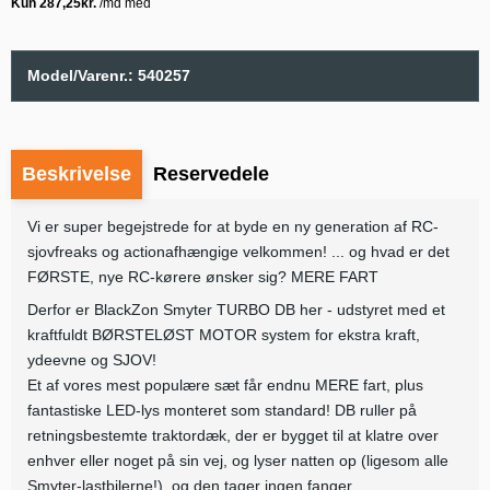
Model/Varenr.:
540257
Beskrivelse
Reservedele
Vi er super begejstrede for at byde en ny generation af RC-
sjovfreaks og actionafhængige velkommen! ... og hvad er det
FØRSTE, nye RC-kørere ønsker sig? MERE FART
Derfor er BlackZon Smyter TURBO DB her - udstyret med et
kraftfuldt BØRSTELØST MOTOR system for ekstra kraft,
ydeevne og SJOV!
Et af vores mest populære sæt får endnu MERE fart, plus
fantastiske LED-lys monteret som standard! DB ruller på
retningsbestemte traktordæk, der er bygget til at klatre over
enhver eller noget på sin vej, og lyser natten op (ligesom alle
Smyter-lastbilerne!), og den tager ingen fanger.