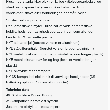
Plus, med stænksikker elektronik, beskyttelsesgeardæksel og
stærk servosparer behøver du ikke bekymre dig om
vandpytter, snavs eller forhindringer, der står i vejen!
Smyter Turbo-opgraderinger!
Den fantastiske Smyter Turbo har et væld af fantastiske
holdbarheds- og hastighedsopgraderinger, som alle, der
kender til RC, vil sætte pris på:
NYT ståltandhjul (børstet version er aluminium)
NYE ståldifferentialer (børstet version bruger aluminium)
NYE metaldrivaksler for og bag (børstet version bruger plastik)
NYE metalsekskantnav for og bag (børstet version bruger
plastik)
NYE oliefyldte støddæmpere
NY 3S-kompatibel elektronik til vanvittige hastigheder (3S
batteri og oplader fås som ekstraudstyr)
Tekniske data:
4WD-akseldrev Desert Buggy
3S-kompatibelt børsteløst system
Justerbare oliefyldte støddæmpere