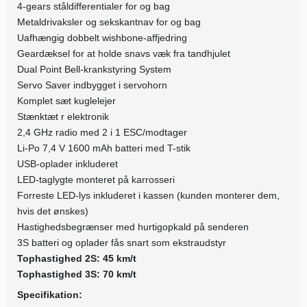
4-gears ståldifferentialer for og bag
Metaldrivaksler og sekskantnav for og bag
Uafhængig dobbelt wishbone-affjedring
Geardæksel for at holde snavs væk fra tandhjulet
Dual Point Bell-krankstyring System
Servo Saver indbygget i servohorn
Komplet sæt kuglelejer
Stænktæt r elektronik
2,4 GHz radio med 2 i 1 ESC/modtager
Li-Po 7,4 V 1600 mAh batteri med T-stik
USB-oplader inkluderet
LED-taglygte monteret på karrosseri
Forreste LED-lys inkluderet i kassen (kunden monterer dem,
hvis det ønskes)
Hastighedsbegrænser med hurtigopkald på senderen
3S batteri og oplader fås snart som ekstraudstyr
Tophastighed 2S: 45 km/t
Tophastighed 3S: 70 km/t
Specifikation: