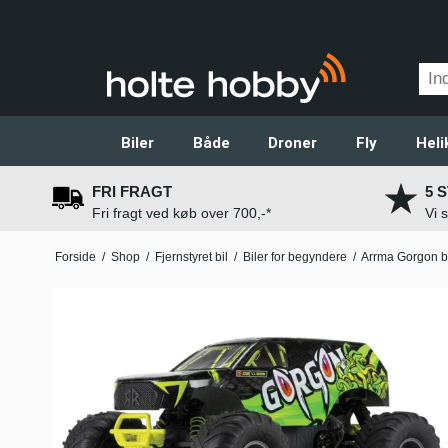
Biler
Både
Droner
Fly
Heli
FRI FRAGT
5 
Fri fragt ved køb over 700,-*
Vi 
Forside
/
Shop
/
Fjernstyret bil
/
Biler for begyndere
/
Arrma Gorgon b