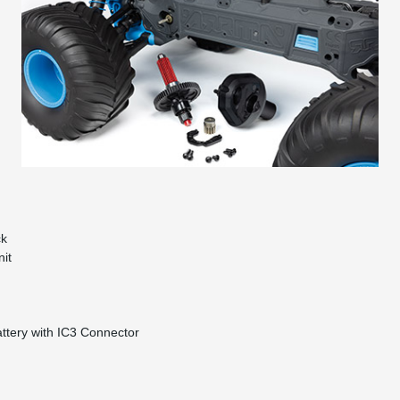
ck
it
tery with IC3 Connector