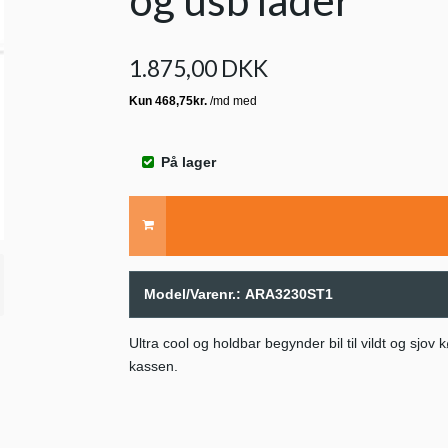
og usb lader
1.875,00 DKK
På lager
Model/Varenr.:
ARA3230ST1
Ultra cool og holdbar begynder bil til vildt og sjo
kassen.