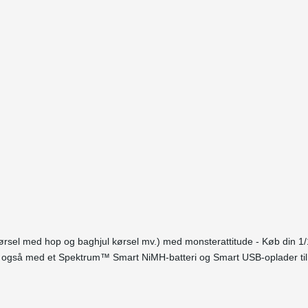
t kørsel med hop og baghjul kørsel mv.) med monsterattitude - Køb din 1
 også med et Spektrum™ Smart NiMH-batteri og Smart USB-oplader til s