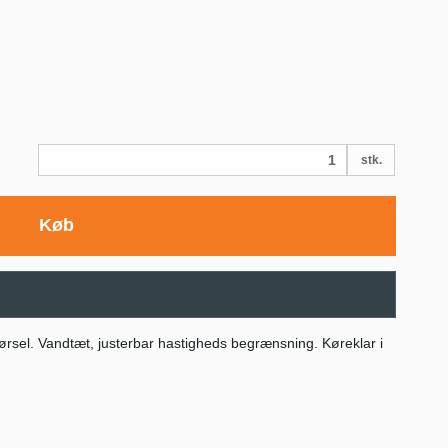
stk.
Køb
v kørsel. Vandtæt, justerbar hastigheds begrænsning. Køreklar i