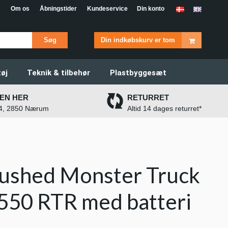
Om os
Åbningstider
Kundeservice
Din konto
Søg
Din indkøbskurv er tom
øj
Teknik & tilbehør
Plastbyggesæt
EN HER
RETURRET
 4, 2850 Nærum
Altid 14 dages returret*
ushed Monster Truck
50 RTR med batteri